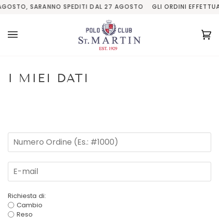
Salta
 AGOSTO, SARANNO SPEDITI DAL 27 AGOSTO
GLI ORDINI EFFETTU
al
contenuto
Ca
(0
I MIEI DATI
Richiesta di:
Cambio
Reso